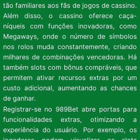
tão familiares aos fãs de jogos de cassino.
Além disso, o cassino oferece caça-
níqueis com funções inovadoras, como
Megaways, onde o número de símbolos
nos rolos muda constantemente, criando
milhares de combinações vencedoras. Há
também slots com bônus compráveis, que
permitem ativar recursos extras por um
custo adicional, aumentando as chances
de ganhar.
Registrar-se no 989Bet abre portas para
funcionalidades extras, otimizando a
experiência do usuário. Por exemplo, os